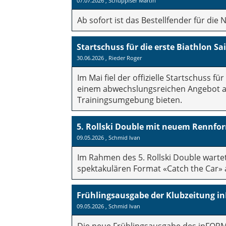
07.07.2026
, Schuppiser Martin
Ab sofort ist das Bestellfender für die 
Startschuss für die erste Biathlon S
30.06.2026
, Rieder Roger
Im Mai fiel der offizielle Startschuss 
einem abwechslungsreichen Angebot aus
Trainingsumgebung bieten.
5. Rollski Double mit neuem Rennfor
09.05.2026
, Schmid Ivan
Im Rahmen des 5. Rollski Double warte
spektakulären Format «Catch the Car» 
Frühlingsausgabe der Klubzeitung i
09.05.2026
, Schmid Ivan