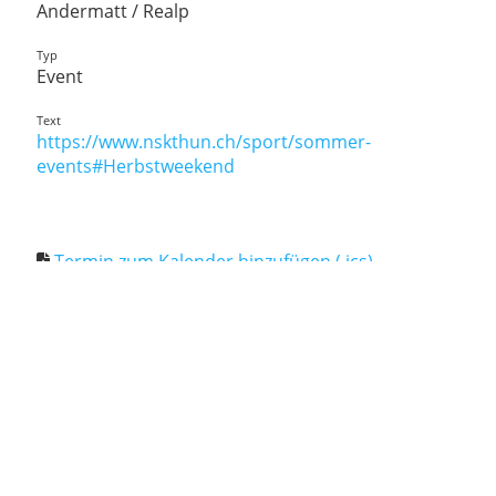
Andermatt / Realp
Typ
Event
Text
https://www.nskthun.ch/sport/sommer-
events#Herbstweekend
Termin zum Kalender hinzufügen (.ics)